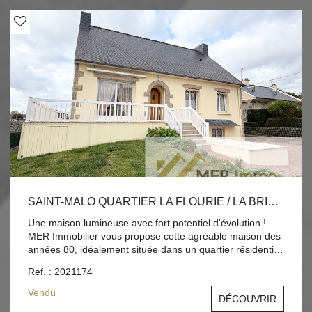
SAINT-MALO QUARTIER LA FLOURIE / LA BRIANTAIS T4 DE 105 M2 AVEC POTENTIEL D'ÉVOLUTION
Une maison lumineuse avec fort potentiel d'évolution !
MER Immobilier vous propose cette agréable maison des
années 80, idéalement située dans un quartier résidentiel
de Saint-Malo. Accessible par quelques marches, elle se
Ref. : 2021174
compose d'un rez-de-chaussée de plain-pied offrant : une
entrée accueillante, un beau salon/séjour lumineux de 29
Vendu
DÉCOUVRIR
m², une cuisine aménagée et équipée, un bureau, deux