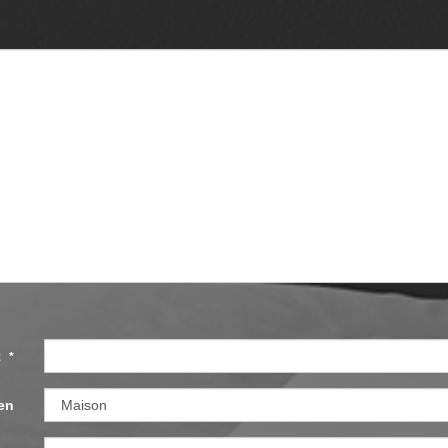
et
*
en