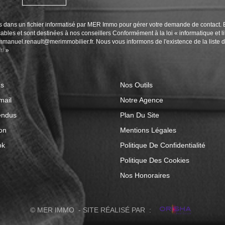
ées dans un fichier informatisé par MER Immo pour gérer votre demande de contact. 
licables et sont destinées à nos conseillers Conformément à la loi « informatique et
emmanuel.renault@merimmobilier.fr. Nous vous informons de l'existence de la liste 
r/
»
és
Nos Outils
mail
Notre Agence
endus
Plan Du Site
on
Mentions Légales
ok
Politique De Confidentialité
Politique Des Cookies
Nos Honoraires
© MER IMMO - SITE RÉALISÉ PAR :