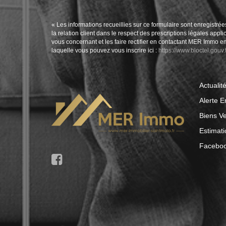
« Les informations recueillies sur ce formulaire sont enregistr
la relation client dans le respect des prescriptions légales app
vous concernant et les faire rectifier en contactant MER Immo 
laquelle vous pouvez vous inscrire ici :
https://www.bloctel.gouv.f
Actualit
Alerte E
Biens V
Estimati
Facebo