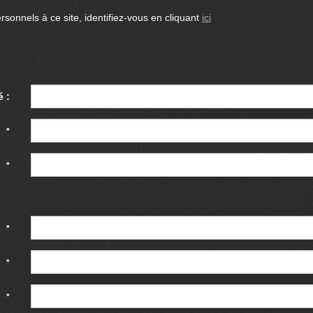
sonnels à ce site, identifiez-vous en cliquant
ici
é :
 :
*
:
*
 :
*
 :
*
 :
*