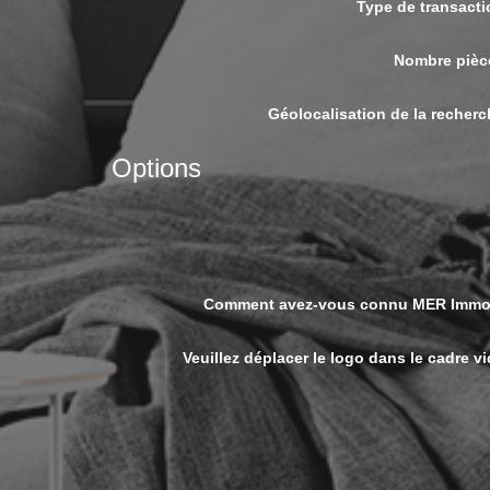
Type de transacti
Nombre pièc
Géolocalisation de la recherc
Options
Comment avez-vous connu MER Immo
Veuillez déplacer le logo dans le cadre v