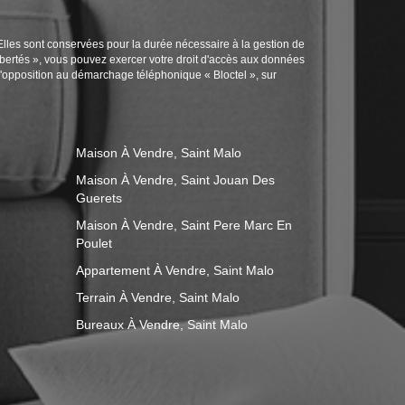
Elles sont conservées pour la durée nécessaire à la gestion de
 libertés », vous pouvez exercer votre droit d'accès aux données
d'opposition au démarchage téléphonique « Bloctel », sur
Maison À Vendre, Saint Malo
Maison À Vendre, Saint Jouan Des
Guerets
Maison À Vendre, Saint Pere Marc En
Poulet
Appartement À Vendre, Saint Malo
Terrain À Vendre, Saint Malo
Bureaux À Vendre, Saint Malo