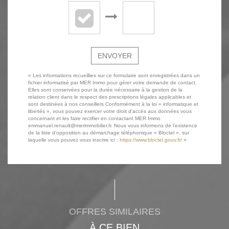
ENVOYER
« Les informations recueillies sur ce formulaire sont enregistrées dans un
fichier informatisé par MER Immo pour gérer votre demande de contact.
Elles sont conservées pour la durée nécessaire à la gestion de la
relation client dans le respect des prescriptions légales applicables et
sont destinées à nos conseillers Conformément à la loi « informatique et
libertés », vous pouvez exercer votre droit d'accès aux données vous
concernant et les faire rectifier en contactant MER Immo
emmanuel.renault@merimmobilier.fr. Nous vous informons de l'existence
de la liste d'opposition au démarchage téléphonique « Bloctel », sur
laquelle vous pouvez vous inscrire ici :
https://www.bloctel.gouv.fr/
»
OFFRES SIMILAIRES
À CE BIEN