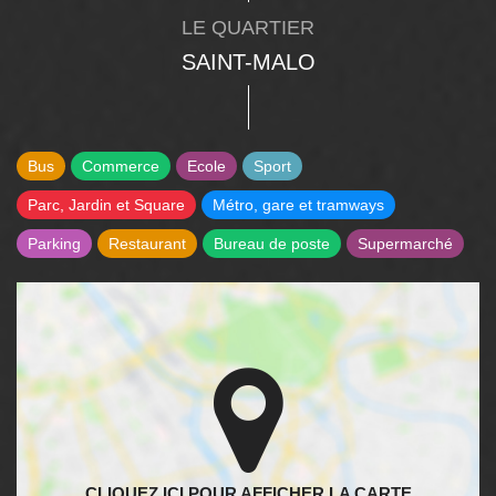
LE QUARTIER
SAINT-MALO
Bus
Commerce
Ecole
Sport
Parc, Jardin et Square
Métro, gare et tramways
Parking
Restaurant
Bureau de poste
Supermarché