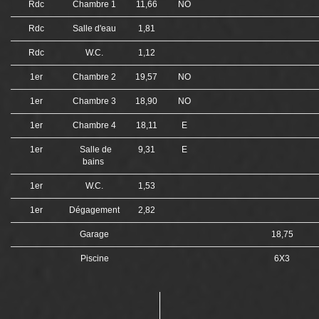
Rdc
Chambre 1
11,66
NO
Rdc
Salle d'eau
1,81
Rdc
W.C.
1,12
1er
Chambre 2
19,57
NO
1er
Chambre 3
18,90
NO
1er
Chambre 4
18,11
E
1er
Salle de
9,31
E
bains
1er
W.C.
1,53
1er
Dégagement
2,82
Garage
18,75
Piscine
6X3