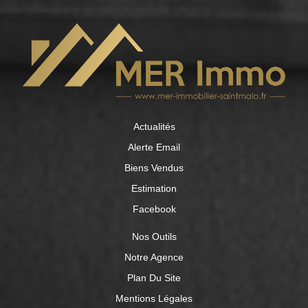
privatifs, une seconde chambre bénéficiant d'une belle
vue mer, une troisième chambre et une salle d'eau
indépendante avec wc. Un garage (13 m2) et de
nombreux rangements extérieurs complètent ce bien. Les
espaces de vie sont baignés de lumière grâce à la façade
exposée Sud-Ouest. En parfait état, la maison a fait l'objet
d'une rénovation de qualité et a été optimisée pour
exploiter pleinement chaque espace. Toiture et zinguerie
refaites en 2023, chaudière gaz remplacée en 2024.
Actualités
Alerte Email
Biens Vendus
Estimation
Facebook
Nos Outils
Notre Agence
Plan Du Site
Mentions Légales