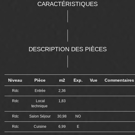
CARACTÉRISTIQUES
DESCRIPTION DES PIÈCES
Niveau
Pièce
m2
Exp.
Vue
Commentaire
Rdc
Entrée
2,36
Rdc
Local
1,83
technique
Rdc
Salon Séjour
30,98
NO
Rdc
Cuisine
6,99
E