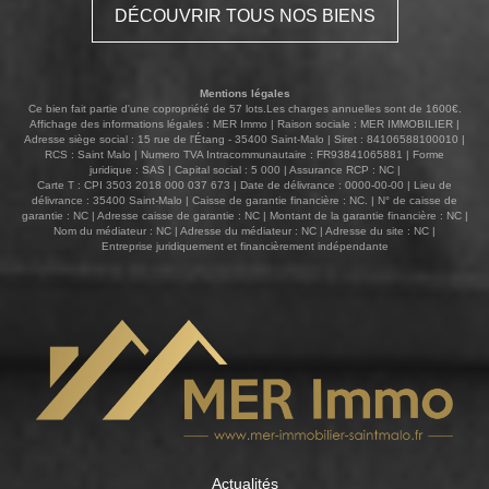
DÉCOUVRIR TOUS NOS BIENS
rangements. Atouts majeurs : dernier étage, cachet,
aménagement optimisé. Son emplacement est idéal : à
deux pas du marché, des commerces, des bus et de
toutes les commodités. Une belle opportunité à saisir au
Mentions légales
coeur de Paramé ! Disponible janvier 2027
Ce bien fait partie d'une copropriété de 57 lots.Les charges annuelles sont de 1600€.
Affichage des informations légales : MER Immo | Raison sociale : MER IMMOBILIER |
Adresse siège social : 15 rue de l'Étang - 35400 Saint-Malo | Siret : 84106588100010 |
RCS : Saint Malo | Numero TVA Intracommunautaire : FR93841065881 | Forme
juridique : SAS | Capital social : 5 000 | Assurance RCP : NC |
Carte T : CPI 3503 2018 000 037 673 | Date de délivrance : 0000-00-00 | Lieu de
délivrance : 35400 Saint-Malo | Caisse de garantie financière : NC. | N° de caisse de
garantie : NC | Adresse caisse de garantie : NC | Montant de la garantie financière : NC |
Nom du médiateur : NC | Adresse du médiateur : NC | Adresse du site : NC |
Entreprise juridiquement et financièrement indépendante
Actualités