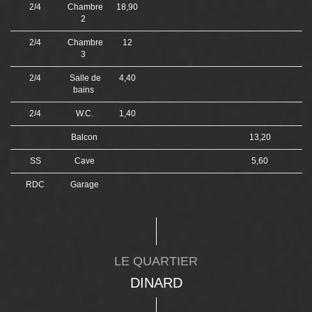
2/4
Chambre
18,90
2
2/4
Chambre
12
3
2/4
Salle de
4,40
bains
2/4
W.C.
1,40
Balcon
13,20
SS
Cave
5,60
RDC
Garage
LE QUARTIER
DINARD