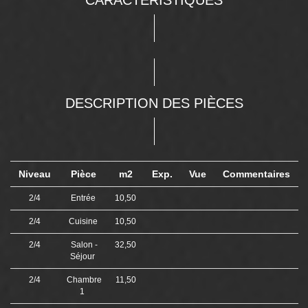
CARACTÉRISTIQUES
DESCRIPTION DES PIÈCES
Niveau
Pièce
m2
Exp.
Vue
Commentaires
2/4
Entrée
10,50
2/4
Cuisine
10,50
2/4
Salon -
32,50
Séjour
2/4
Chambre
11,50
1