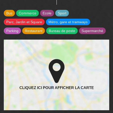
Bus
Commerce
Ecole
Sport
Parc, Jardin et Square
Métro, gare et tramways
Parking
Restaurant
Bureau de poste
Supermarché