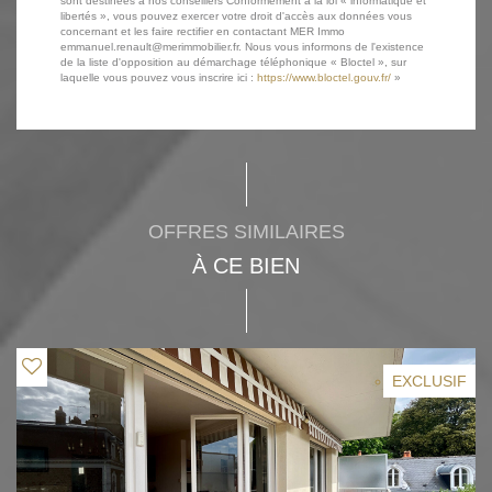
sont destinées à nos conseillers Conformément à la loi « informatique et
libertés », vous pouvez exercer votre droit d'accès aux données vous
concernant et les faire rectifier en contactant MER Immo
emmanuel.renault@merimmobilier.fr. Nous vous informons de l'existence
de la liste d'opposition au démarchage téléphonique « Bloctel », sur
laquelle vous pouvez vous inscrire ici :
https://www.bloctel.gouv.fr/
»
OFFRES SIMILAIRES
À CE BIEN
EXCLUSIF