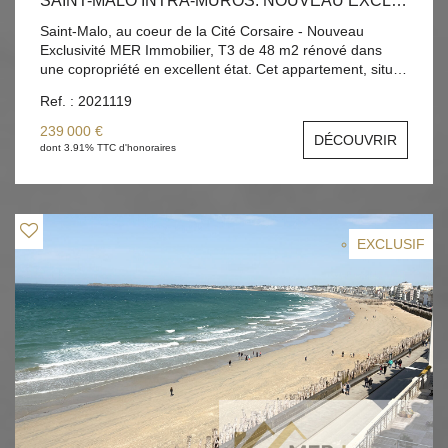
SAINT-MALO INTRA-MUROS: NOUVEAU EXCLUSIVITÉ MER IMMOBILIER, T3 DE 48 M2 RÉNOVÉ DANS UNE COPROPRIÉTÉ EN EXCELLENT ÉTAT
Saint-Malo, au coeur de la Cité Corsaire - Nouveau
Exclusivité MER Immobilier, T3 de 48 m2 rénové dans
une copropriété en excellent état. Cet appartement, situé
au rez-de-chaussée d'une copropriété entièrement
Ref. : 2021119
réhabilitée, dans une rue calme, quasiment sans
passage, bénéficie de deux entrées individuelles: une par
239 000 €
DÉCOUVRIR
la pièce principale et une par une chambre. Atout
dont 3.91% TTC d'honoraires
considérable dans le cadre d'une co-location par
exemple. Il se compose d'une pièce de vie avec une
cuisine entièrement équipée et aménagée, deux
chambres, une salle d'eau et un wc indépendant. Au
sous-sol, une cave vient compléter le bien. Appartement
EXCLUSIF
vendu loué. Location meublé, loyer 850€ charges
comprises