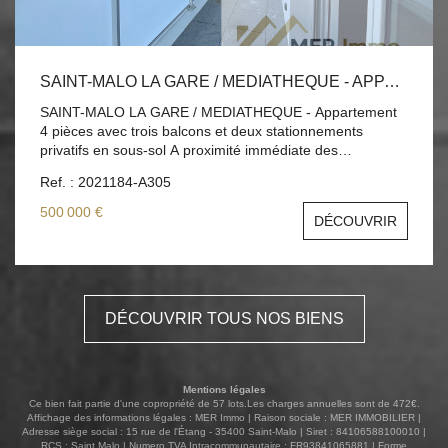
au calme et au repos. La salle d'eau, au design
contemporain mêlant marbre et touches dorées, évoque
un esprit hôtel particulier. La rénovation, pensée dans les
moindres détails, assure un confort thermique optimal,
tout en sublimant chaque espace par une décoration aux
SAINT-MALO LA GARE / MEDIATHEQUE - APPARTEMENT 4 PIÈCES AVEC TROIS BALCONS ET DEUX STATIONNEMENTS PRIVATIFS EN SOUS-SOL
accents Art Déco. Une grande entrée partagée avec un
SAINT-MALO LA GARE / MEDIATHEQUE - Appartement
seul voisin ainsi qu'un parking commun à la copropriété
4 pièces avec trois balcons et deux stationnements
complètent ce bien. Emplacement privilégié, à deux pas
privatifs en sous-sol A proximité immédiate des
de la plage du Sillon et à proximité immédiate d'Intra-
transports, commerces et services, découvrez ce superbe
Muros. Un bien rare, alliant prestige, vue unique et qualité
Ref. : 2021184-A305
appartement 4 pièces localisé dans une résidence neuve
de vie incomparable.
de standing alliant confort, modernité et fonctionnalité.
500 000 €
DÉCOUVRIR
Implantée le long d'un mail piéton paysager, la résidence
offre un cadre de vie agréable et verdoyant grâce à son
jardin partagé, clos et sécurisé. Elle se compose de
plusieurs bâtiments contemporains aux prestations
soignées, avec ascenseurs, deux stationnements en
DÉCOUVRIR TOUS NOS BIENS
sous-sol et local vélos. Situé au troisième étage, cet
appartement spacieux et lumineux se distingue par une
distribution optimisée : . un vaste séjour cuisine baigné de
lumière grâce à de larges ouvertures donnant sur une
Mentions légales
grande terrasse ouest . trois chambres confortables dont
Ce bien fait partie d'une copropriété de 57 lots.Les charges annuelles sont de 472€.
une avec salle d'eau privative . une salle de bains
Affichage des informations légales : MER Immo | Raison sociale : MER IMMOBILIER |
Adresse siège social : 15 rue de l'Étang - 35400 Saint-Malo | Siret : 84106588100010 |
aménagée avec faïence toute hauteur et mobilier équipé,
RCS : Saint Malo | Numero TVA Intracommunautaire : FR93841065881 | Forme