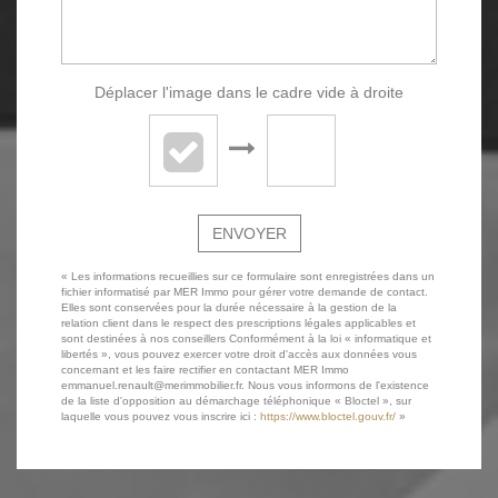
Déplacer l'image dans le cadre vide à droite
ENVOYER
« Les informations recueillies sur ce formulaire sont enregistrées dans un
fichier informatisé par MER Immo pour gérer votre demande de contact.
Elles sont conservées pour la durée nécessaire à la gestion de la
relation client dans le respect des prescriptions légales applicables et
sont destinées à nos conseillers Conformément à la loi « informatique et
libertés », vous pouvez exercer votre droit d'accès aux données vous
concernant et les faire rectifier en contactant MER Immo
emmanuel.renault@merimmobilier.fr. Nous vous informons de l'existence
de la liste d'opposition au démarchage téléphonique « Bloctel », sur
laquelle vous pouvez vous inscrire ici :
https://www.bloctel.gouv.fr/
»