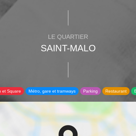
LE QUARTIER
SAINT-MALO
n et Square
Métro, gare et tramways
Parking
Restaurant