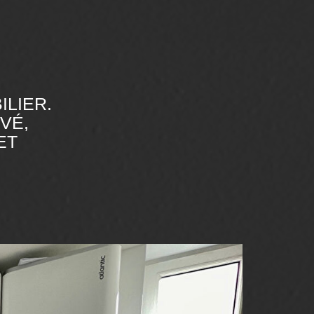
ILIER.
VÉ,
ET