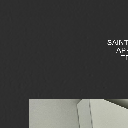
SAINT
AP
T