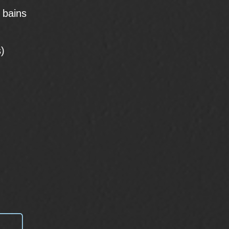
e bains
)