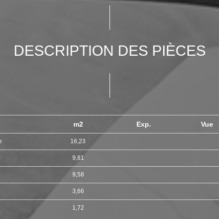
DESCRIPTION DES PIÈCES
m2
Exp.
Vue
ne
16,23
9,81
9,58
3,66
t
1,72