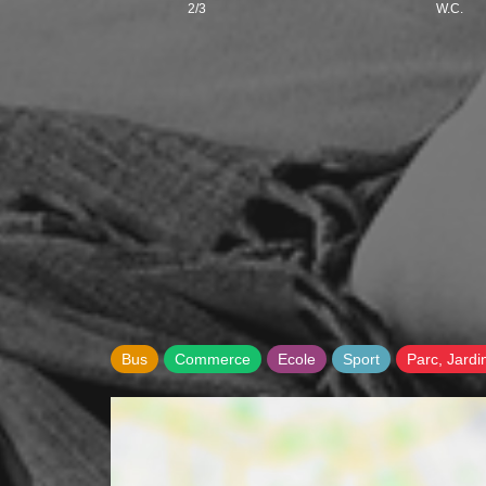
2/3
W.C.
Bus
Commerce
Ecole
Sport
Parc, Jardi