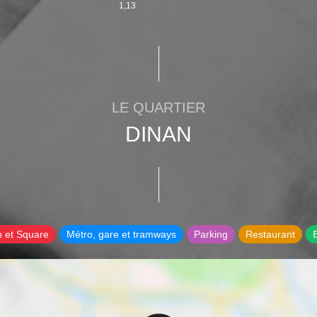
1,13
LE QUARTIER
DINAN
n et Square
Métro, gare et tramways
Parking
Restaurant