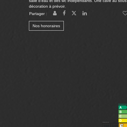
salle d'eau et des wc indépendants. Une cave au sous-
décoration à prévoir.
Partager :
Nos honoraires