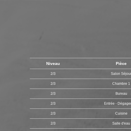
Niveau
Pièce
2/3
Salon Séjou
2/3
Chambre 1
2/3
Bureau
2/3
Entrée - Dégag
2/3
Cuisine
2/3
Salle d'eau