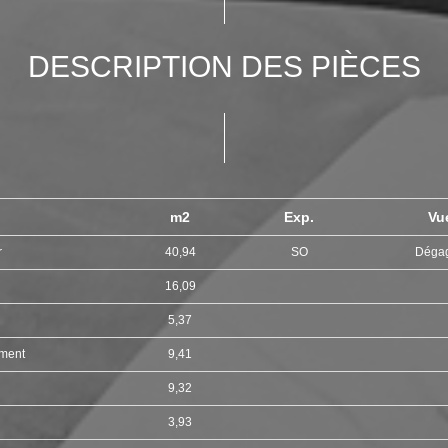
DESCRIPTION DES PIÈCES
m2
Exp.
Vu
r
40,94
SO
Déga
16,09
5,37
ement
9,41
9,32
3,93