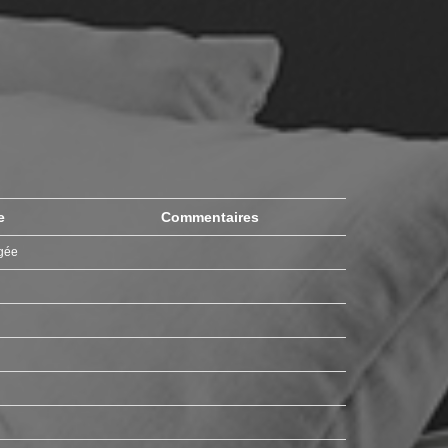
e
Commentaires
gée