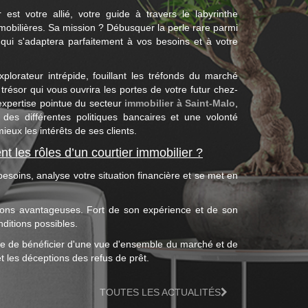
 est votre allié, votre guide à travers le labyrinthe
obilières. Sa mission ? Débusquer la perle rare parmi
e qui s'adaptera parfaitement à vos besoins et à votre
lorateur intrépide, fouillant les tréfonds du marché
 trésor qui vous ouvrira les portes de votre futur chez-
expertise pointue du secteur
immobilier à Saint-Malo
,
des différentes politiques bancaires et une volonté
ieux les intérêts de ses clients.
t les rôles d’un courtier immobilier ?
 besoins, analyse votre situation financière et se met en
itions avantageuses. Fort de son expérience et de son
ditions possibles.
tre de bénéficier d'une vue d'ensemble du marché et de
t les déceptions des refus de prêt.
TOUTES LES ACTUALITÉS