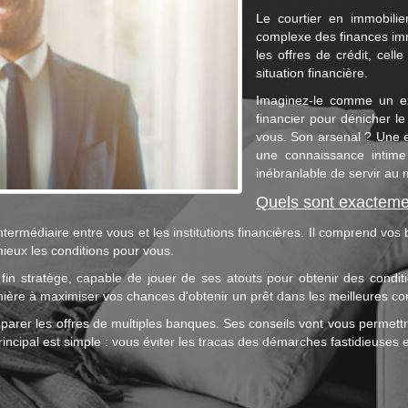
Le courtier en immobilier
complexe des finances imm
les offres de crédit, cell
situation financière.
Imaginez-le comme un exp
financier pour dénicher le
vous. Son arsenal ? Une 
une connaissance intime 
inébranlable de servir au m
Quels sont exactemen
intermédiaire entre vous et les institutions financières. Il comprend vos
mieux les conditions pour vous.
 fin stratège, capable de jouer de ses atouts pour obtenir des cond
ière à maximiser vos chances d'obtenir un prêt dans les meilleures con
mparer les offres de multiples banques. Ses conseils vont vous permet
incipal est simple : vous éviter les tracas des démarches fastidieuses e