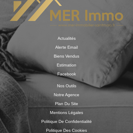
Actualités
Alerte Email
Biens Vendus
Estimation
Facebook
Nos Outils
Notre Agence
Plan Du Site
Mentions Légales
Politique De Confidentialité
Politique Des Cookies