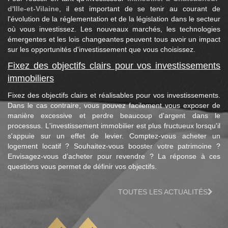
d'Ille-et-Vilaine
, il est important de se tenir au courant de
l'évolution de la réglementation et de la législation dans le secteur
où vous investissez. Les nouveaux marchés, les technologies
émergentes et les lois changeantes peuvent tous avoir un impact
sur les opportunités d'investissement que vous choisissez.
Fixez des objectifs clairs pour vos investissements
immobiliers
Fixez des objectifs clairs et réalisables pour vos investissements.
Dans le cas contraire, vous pouvez facilement vous exposer de
manière excessive et perdre beaucoup d'argent dans le
processus. L'investissement immobilier est plus fructueux lorsqu'il
s'appuie sur un effet de levier. Comptez-vous acheter un
logement locatif ? Souhaitez-vous booster votre patrimoine ?
Envisagez-vous d’acheter pour revendre ? La réponse à ces
questions vous permet de définir vos objectifs.
TOUTES LES ACTUALITÉS