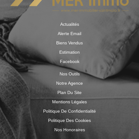
Actualités
Alerte Email
Biens Vendus
Estimation
Facebook
Nos Outils
Notre Agence
Plan Du Site
Mentions Légales
Politique De Confidentialité
Politique Des Cookies
Nos Honoraires