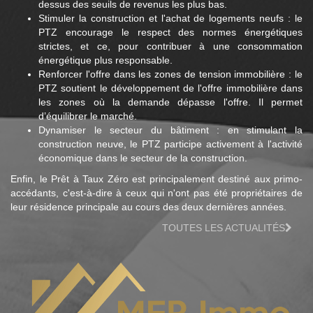
dessus des seuils de revenus les plus bas.
Stimuler la construction et l'achat de logements neufs : le
PTZ encourage le respect des normes énergétiques
strictes, et ce, pour contribuer à une consommation
énergétique plus responsable.
Renforcer l'offre dans les zones de tension immobilière : le
PTZ soutient le développement de l'offre immobilière dans
les zones où la demande dépasse l'offre. Il permet
d’équilibrer le marché.
Dynamiser le secteur du bâtiment : en stimulant la
construction neuve, le PTZ participe activement à l'activité
économique dans le secteur de la construction.
Enfin, le Prêt à Taux Zéro est principalement destiné aux primo-
accédants, c'est-à-dire à ceux qui n'ont pas été propriétaires de
leur résidence principale au cours des deux dernières années.
TOUTES LES ACTUALITÉS