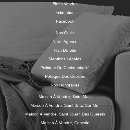
Biens Vendus
Estimation
Facebook
Nos Outils
Notre Agence
Plan Du Site
Mentions Légales
Politique De Confidentialité
Politique Des Cookies
Nos Honoraires
Maison À Vendre, Saint Malo
Maison À Vendre, Saint Briac Sur Mer
Maison À Vendre, Saint Jouan Des Guerets
Maison À Vendre, Cancale