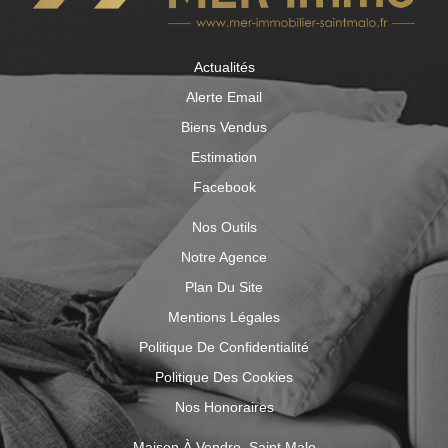
Actualités
Alerte Email
Biens Vendus
Estimation
Facebook
Nos Outils
Notre Agence
Plan Du Site
Mentions Légales
Politique De Confidentialité
Politique Des Cookies
Nos Honoraires
Maison À Vendre, Saint Malo